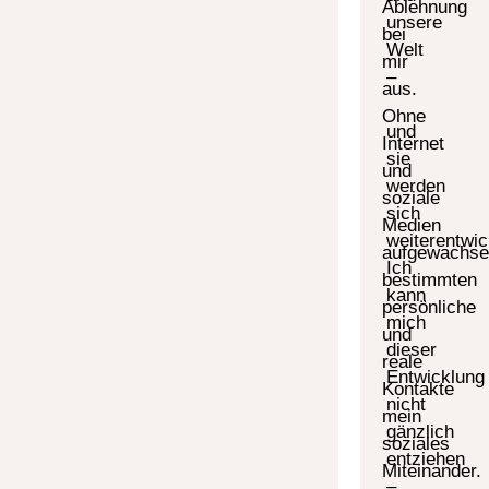
Ablehnung
unsere
bei
Welt
mir
–
aus.
Ohne
und
Internet
sie
und
werden
soziale
sich
Medien
weiterentwic
aufgewachse
Ich
bestimmten
kann
persönliche
mich
und
dieser
reale
Entwicklung
Kontakte
nicht
mein
gänzlich
soziales
entziehen
Miteinander.
–