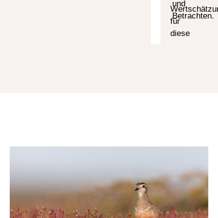
und
Wertschätzu
Betrachten.
für
diese