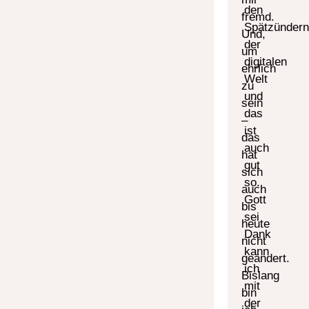
den
fremd.
Spätzündern
Und,
der
um
digitalen
ehrlich
Welt
zu
und
sein
das
–
ist
das
auch
hat
gut
sich
so.
auch
Gott
bis
sei
heute
Dank
nicht
kann
geändert.
ich
Bislang
mit
bin
der