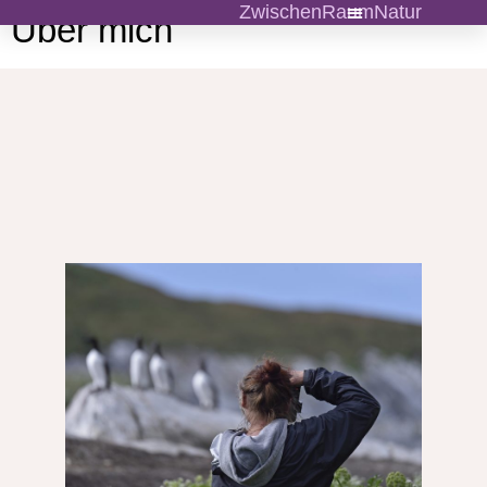
ZwischenRaumNatur
Über mich