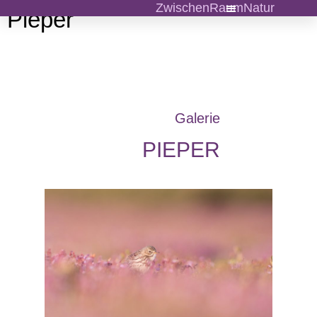
ZwischenRaumNatur
Pieper
Galerie
PIEPER