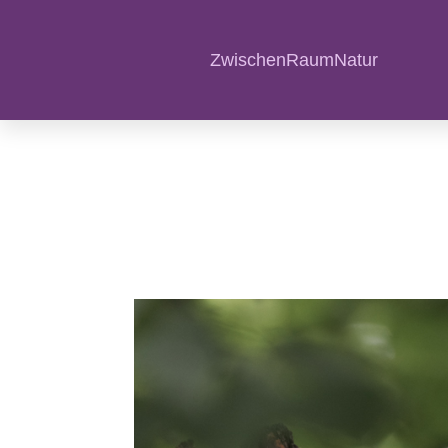
Waldkauz
ZwischenRaumNatur