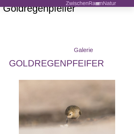
ZwischenRaumNatur
Goldregenpfeifer
Galerie
GOLDREGENPFEIFER